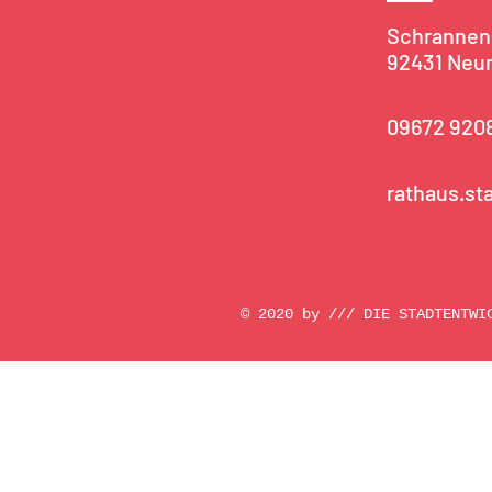
Schrannenp
92431 Neu
09672 920
rathaus.s
© 2020 by /// DIE STADTENTWI